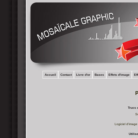
Accueil
Contact
Livre d'or
Bases
Effets d'image
Ef
Trucs 
S
Logiciel d'image 
Utilis