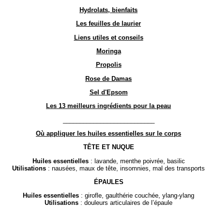
Hydrolats, bienfaits
Les feuilles de laurier
Liens utiles et conseils
Moringa
Propolis
Rose de Damas
Sel d'Epsom
Les 13 meilleurs ingrédients pour la peau
___________________________
Où appliquer les huiles essentielles sur le corps
TÊTE ET NUQUE
Huiles essentielles
: lavande, menthe poivrée, basilic
Utilisations
: nausées, maux de tête, insomnies, mal des transports
ÉPAULES
Huiles essentielles
: girofle, gaulthérie couchée, ylang-ylang
Utilisations
: douleurs articulaires de l’épaule
_______________