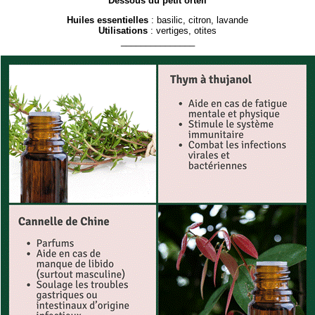
Dessous du petit orteil
Huiles essentielles
: basilic, citron, lavande
Utilisations
: vertiges, otites
_______________