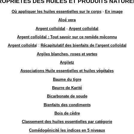
ROPRIÉTÉS DES HUILES ET PRODUITS NATURE
Où appliquer les huiles essentielles sur le corps
-
En image
Aloé vera
Argent colloïdal
-
Argent colloïdal
Argent colloïdal : Tout savoir sur ce remède méconnu
Argent colloïda
l :
Récapitulatif des bienfaits de l'argent colloïdal
Argiles blanches, roses et vertes
Argiletz
Associations Huile essentielles et huiles végétales
Baume du tigre
Beurre de Karité
Bicarbonate de soude
Bienfaits des condiments
Bois de cèdre
Classement des huiles essentielles par catégorie
Comédogénicité les indices en 5 niveaux